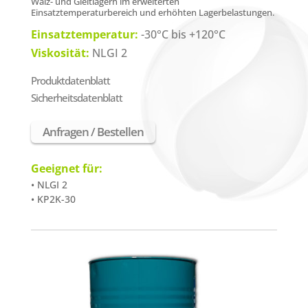
Wälz- und Gleitlagern im erweiterten
Einsatztemperaturbereich und erhöhten Lagerbelastungen.
Einsatztemperatur:
-30°C bis +120°C
Viskosität:
NLGI 2
Produktdatenblatt
Sicherheitsdatenblatt
Anfragen / Bestellen
Geeignet für:
• NLGI 2
• KP2K-30