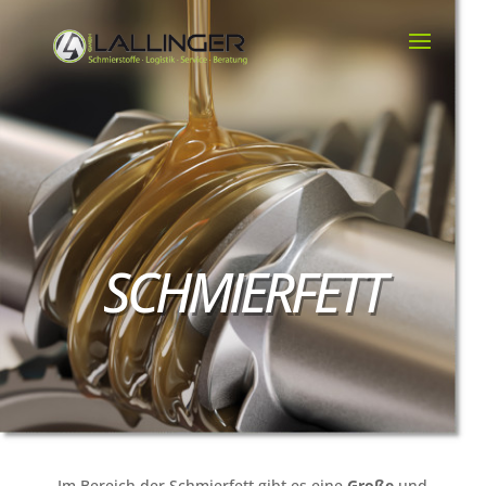
SCHMIERFETT
Im Bereich der Schmierfett gibt es eine
Große
und