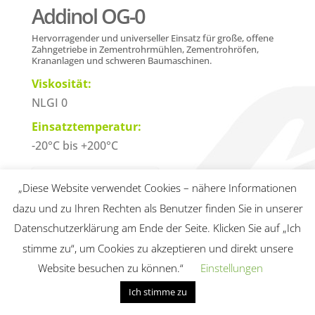
Addinol OG-0
H
ervorragender und universeller Einsatz für große, offene
Zahngetriebe in Zementrohrmühlen, Zementrohröfen,
Krananlagen und schweren Baumaschinen.
Viskosität:
NLGI 0
Einsatztemperatur:
-20°C bis +200°C
Anfragen / Bestellen
„Diese Website verwendet Cookies – nähere Informationen
dazu und zu Ihren Rechten als Benutzer finden Sie in unserer
Geeignet für:
Datenschutzerklärung am Ende der Seite. Klicken Sie auf „Ich
• DIN 51502 OGPF0S-20
stimme zu“, um Cookies zu akzeptieren und direkt unsere
Website besuchen zu können.“
Einstellungen
Pasten
Ich stimme zu