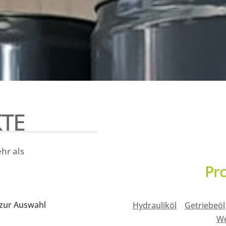
TE
hr als
Pr
 zur Auswahl
Hydrauliköl
Getriebeöl
We