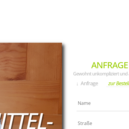
ANFRAGE
Gewohnt unkompliziert und a
↓ Anfrage
zur Bestel
TTEL-