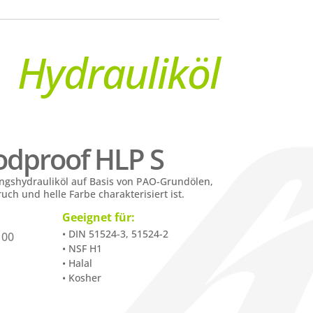
Hydrauliköl
odproof HLP S
ungshydrauliköl auf Basis von PAO-Grundölen,
ch und helle Farbe charakterisiert ist.
Geeignet für:
• DIN 51524-3, 51524-2
100
• NSF H1
• Halal
• Kosher