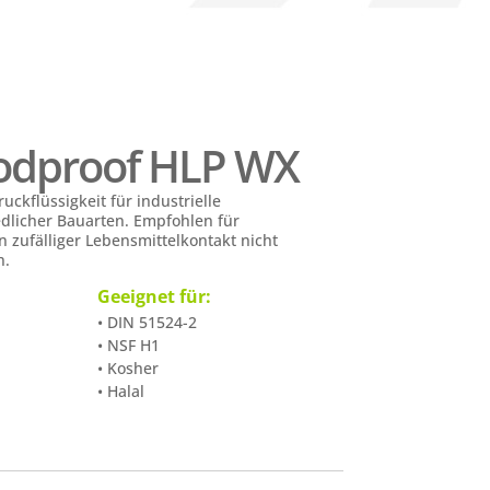
oodproof HLP WX
uckflüssigkeit für industrielle
dlicher Bauarten. Empfohlen für
n zufälliger Lebensmittelkontakt nicht
n.
Geeignet für:
• DIN 51524-2
• NSF H1
• Kosher
• Halal