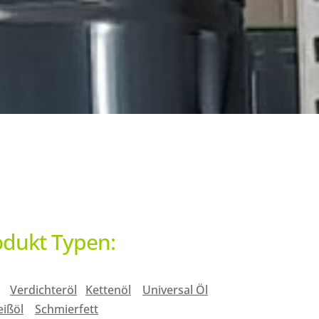
odukt Typen:
Verdichteröl
Kettenöl
Universal Öl
ißöl
Schmierfett