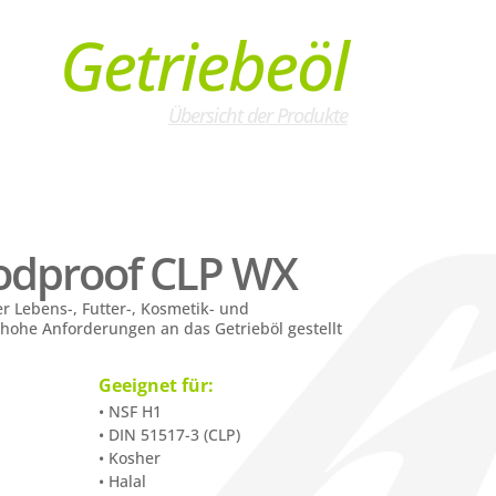
Getriebeöl
Übersicht der Produkte
odproof CLP WX
r Lebens-, Futter-, Kosmetik- und
hohe Anforderungen an das Getrieböl gestellt
Geeignet für:
• NSF H1
• DIN 51517-3 (CLP)
• Kosher
• Halal